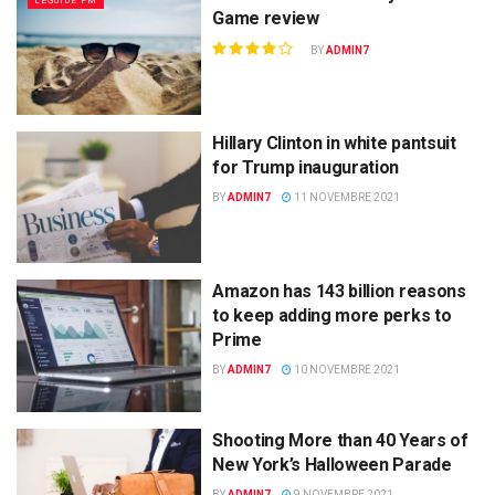
LEGUIDE FM
Game review
BY
ADMIN7
Hillary Clinton in white pantsuit
for Trump inauguration
BY
ADMIN7
11 NOVEMBRE 2021
Amazon has 143 billion reasons
to keep adding more perks to
Prime
BY
ADMIN7
10 NOVEMBRE 2021
Shooting More than 40 Years of
New York’s Halloween Parade
BY
ADMIN7
9 NOVEMBRE 2021