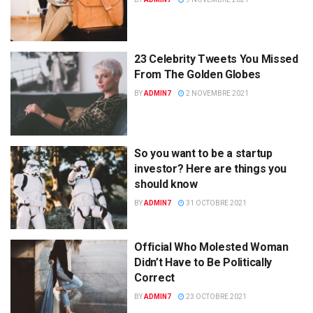
23 Celebrity Tweets You Missed
From The Golden Globes
BY
ADMIN7
2 NOVEMBRE 2021
So you want to be a startup
investor? Here are things you
should know
BY
ADMIN7
31 OCTOBRE 2021
Official Who Molested Woman
Didn’t Have to Be Politically
Correct
BY
ADMIN7
23 OCTOBRE 2021