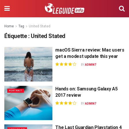
Home
Tag
United Stated
Étiquette :
United Stated
macOS Sierra review: Mac users
get a modest update this year
BY
ADMIN7
Hands on: Samsung Galaxy A5
PORTRAIT
2017 review
BY
ADMIN7
The Last Guardian Playstation 4