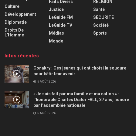
Faits Divers
RELIGION
Culture
Justice
Santé
Développement
LeGuide FM
SÉCURITÉ
Diplomatie
LeGuide TV
Société
Droits De
Médias
Sports
L'Homme
Monde
Infos récentes
Conakry : Ces jeunes qui ont choisi la soudure
pour bâtir leur avenir
5 AOÛT 2026
« Je suis fait par ma famille et ma nation » :
l’honorable Charles Dialor FALL, 37 ans, honoré
par l’assemblée nationale
5 AOÛT 2026