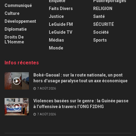
Enquête
Publireportages
Communiqué
Faits Divers
RELIGION
Culture
Justice
Santé
Développement
LeGuide FM
SÉCURITÉ
Diplomatie
LeGuide TV
Société
Droits De
Médias
Sports
L'Homme
Monde
Infos récentes
Boké-Gaoual : sur la route nationale, un pont
hors d’usage paralyse tout un axe économique
7 AOÛT 2026
Violences basées sur le genre : la Guinée passe
à l’offensive à travers l’ONG F2DHG
7 AOÛT 2026