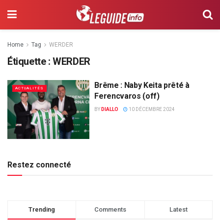
Home
Tag
WERDER
Étiquette :
WERDER
Brême : Naby Keita prêté à
ACTUALITÉS
Ferencvaros (off)
BY
DIALLO
10 DÉCEMBRE 2024
Restez connecté
Trending
Comments
Latest