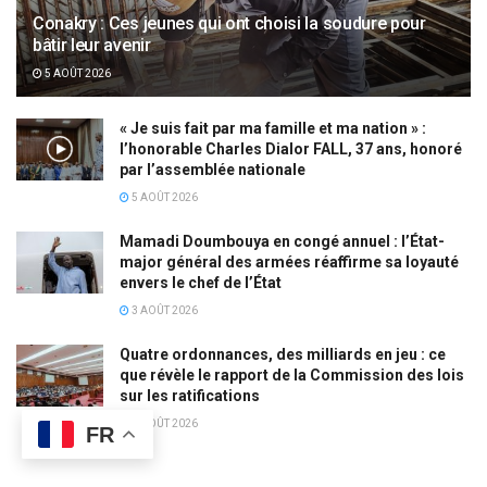
Conakry : Ces jeunes qui ont choisi la soudure pour
bâtir leur avenir
5 AOÛT 2026
« Je suis fait par ma famille et ma nation » :
l’honorable Charles Dialor FALL, 37 ans, honoré
par l’assemblée nationale
5 AOÛT 2026
Mamadi Doumbouya en congé annuel : l’État-
major général des armées réaffirme sa loyauté
envers le chef de l’État
3 AOÛT 2026
Quatre ordonnances, des milliards en jeu : ce
que révèle le rapport de la Commission des lois
sur les ratifications
3 AOÛT 2026
FR