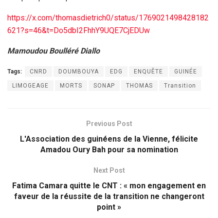
https://x.com/thomasdietrich0/status/1769021498428182
621?s=46&t=Do5dbI2FhhY9UQE7CjEDUw
Mamoudou Boulléré Diallo
Tags:
CNRD
DOUMBOUYA
EDG
ENQUÊTE
GUINÉE
LIMOGEAGE
MORTS
SONAP
THOMAS
Transition
Previous Post
L'Association des guinéens de la Vienne, félicite
Amadou Oury Bah pour sa nomination
Next Post
Fatima Camara quitte le CNT : « mon engagement en
faveur de la réussite de la transition ne changeront
point »