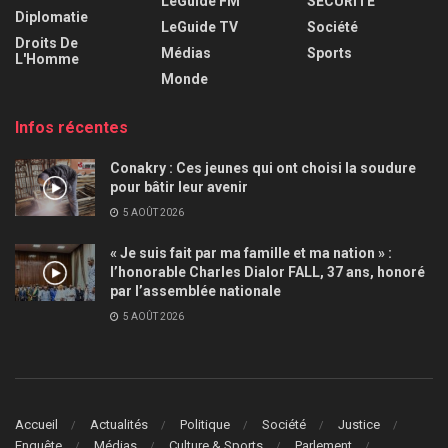
LeGuide FM
SÉCURITÉ
Diplomatie
LeGuide TV
Société
Droits De
Médias
Sports
L'Homme
Monde
Infos récentes
Conakry : Ces jeunes qui ont choisi la soudure
pour bâtir leur avenir
5 AOÛT 2026
« Je suis fait par ma famille et ma nation » :
l’honorable Charles Dialor FALL, 37 ans, honoré
par l’assemblée nationale
5 AOÛT 2026
Accueil
Actualités
Politique
Société
Justice
Enquête
Médias
Culture & Sports
Parlement