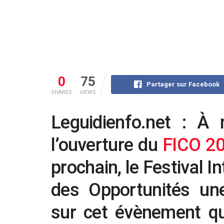
0
75
Partager sur Facebook
SHARES
VIEWS
Leguidienfo.net : À
l’ouverture du
FICO 2
prochain, le Festival I
des Opportunités un
sur cet évènement qu