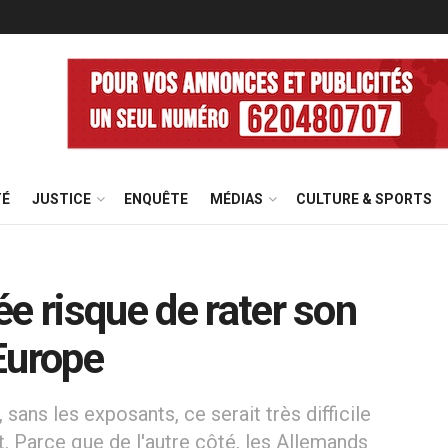
TÉ
JUSTICE
ENQUÊTE
MÉDIAS
CULTURE & SPORTS
e risque de rater son
Europe
, sans les exposants, ce serait très difficile
. Parce que de l'autre côté, les Allemands