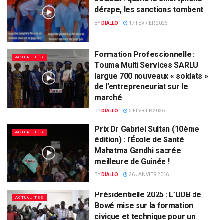
dérape, les sanctions tombent
BY
DIALLO
17 FÉVRIER 2026
Formation Professionnelle :
ACTUALITÉS
Touma Multi Services SARLU
largue 700 nouveaux « soldats »
de l’entrepreneuriat sur le
marché
BY
DIALLO
5 FÉVRIER 2026
Prix Dr Gabriel Sultan (10ème
ACTUALITÉS
édition) : l’École de Santé
Mahatma Gandhi sacrée
meilleure de Guinée !
BY
DIALLO
26 JANVIER 2026
Présidentielle 2025 : L’UDB de
ACTUALITÉS
Bowé mise sur la formation
civique et technique pour un