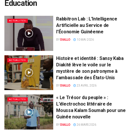
Éducation
​Rabbitron Lab : L’Intelligence
ACTUALITÉS
Artificielle au Service de
l’Économie Guinéenne
BY
DIALLO
10 MAI 2026
Histoire et identité : Sansy Kaba
ACTUALITÉS
Diakité lève le voile sur le
mystère de son patronyme à
l’ambassade des États-Unis
BY
DIALLO
23 AVRIL 2026
« Le Trésor du peuple » :
ACTUALITÉS
L’électrochoc littéraire de
Moussa Kalam Soumah pour une
Guinée nouvelle
BY
DIALLO
26 MARS 2026