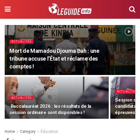
ACTUALITÉS
Mort de Mamadou Djouma Bah : une
tribune accuse l’État et réclame des
comptes !
ACTUALITÉS
ACTUALITÉS
Session de 
Baccalauréat 2026 : les résultats de la
candidats a
session ordinaire sont disponibles !
épreuves (
Home
Category
Éducation