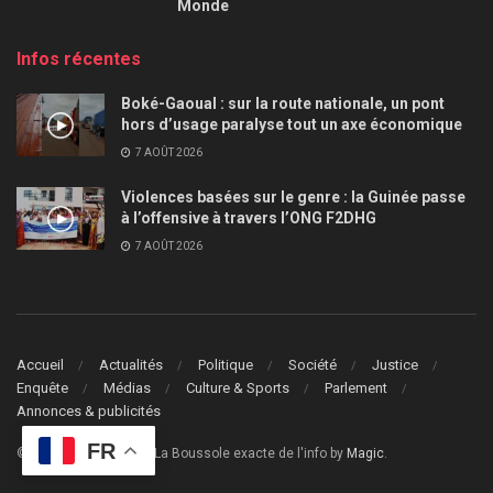
Monde
Infos récentes
Boké-Gaoual : sur la route nationale, un pont
hors d’usage paralyse tout un axe économique
7 AOÛT 2026
Violences basées sur le genre : la Guinée passe
à l’offensive à travers l’ONG F2DHG
7 AOÛT 2026
Accueil
Actualités
Politique
Société
Justice
Enquête
Médias
Culture & Sports
Parlement
Annonces & publicités
FR
© 2024
Le Guide Info
- La Boussole exacte de l'info by
Magic
.