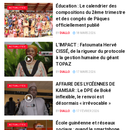
Éducation : Le calendrier des
ACTUALITÉS
compositions du 2ème trimestre
et des congés de Pâques
officiellement publié
BY
DIALLO
18 MARS 2026
L’IMPACT : Fatoumata Hervé
ACTUALITÉS
CISSÉ, de la rigueur du protocole
à la gestion humaine du géant
TOPAZ
BY
DIALLO
17 MARS 2026
AFFAIRE DES LYCÉENNES DE
ACTUALITÉS
KAMSAR : Le DPE de Boké
inflexible, le renvoi est
désormais « irrévocable »
BY
DIALLO
17 FÉVRIER 2026
École guinéenne et réseaux
ACTUALITÉS
sociaux : quand le smartphone