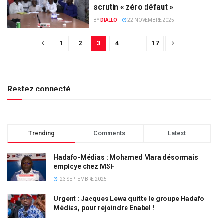
scrutin « zéro défaut »
BY
DIALLO
22 NOVEMBRE 2025
1
2
3
4
…
17
Restez connecté
Trending
Comments
Latest
Hadafo-Médias : Mohamed Mara désormais
employé chez MSF
23 SEPTEMBRE 2025
Urgent : Jacques Lewa quitte le groupe Hadafo
Médias, pour rejoindre Enabel !